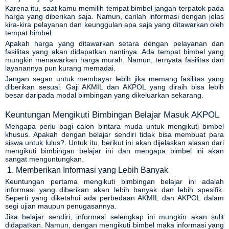
Karena itu, saat kamu memilih tempat bimbel jangan terpatok pada
harga yang diberikan saja. Namun, carilah informasi dengan jelas
kira-kira pelayanan dan keunggulan apa saja yang ditawarkan oleh
tempat bimbel.
Apakah harga yang ditawarkan setara dengan pelayanan dan
fasilitas yang akan didapatkan nantinya. Ada tempat bimbel yang
mungkin menawarkan harga murah. Namun, ternyata fasilitas dan
layanannya pun kurang memadai.
Jangan segan untuk membayar lebih jika memang fasilitas yang
diberikan sesuai.
Gaji AKMIL dan AKPOL
yang diraih bisa lebih
besar daripada modal bimbingan yang dikeluarkan sekarang.
Keuntungan Mengikuti Bimbingan Belajar Masuk AKPOL
Mengapa perlu bagi calon bintara muda untuk mengikuti bimbel
khusus. Apakah dengan belajar sendiri tidak bisa membuat para
siswa untuk lulus?. Untuk itu, berikut ini akan dijelaskan alasan dari
mengikuti bimbingan belajar ini dan mengapa bimbel ini akan
sangat menguntungkan.
1. Memberikan Informasi yang Lebih Banyak
Keuntungan pertama mengikuti bimbingan belajar ini adalah
informasi yang diberikan akan lebih banyak dan lebih spesifik.
Seperti yang diketahui ada
perbedaan AKMIL dan AKPOL
dalam
segi ujian maupun penugasannya.
Jika belajar sendiri, informasi selengkap ini mungkin akan sulit
didapatkan. Namun, dengan mengikuti bimbel maka informasi yang