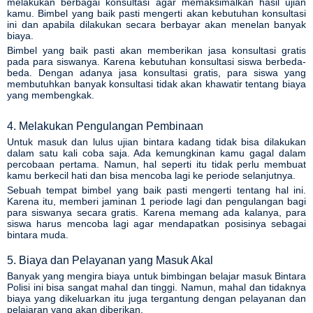
melakukan berbagai konsultasi agar memaksimalkan hasil ujian
kamu. Bimbel yang baik pasti mengerti akan kebutuhan konsultasi
ini dan apabila dilakukan secara berbayar akan menelan banyak
biaya.
Bimbel yang baik pasti akan memberikan jasa konsultasi gratis
pada para siswanya. Karena kebutuhan konsultasi siswa berbeda-
beda. Dengan adanya jasa konsultasi gratis, para siswa yang
membutuhkan banyak konsultasi tidak akan khawatir tentang biaya
yang membengkak.
4. Melakukan Pengulangan Pembinaan
Untuk masuk dan lulus ujian bintara kadang tidak bisa dilakukan
dalam satu kali coba saja. Ada kemungkinan kamu gagal dalam
percobaan pertama. Namun, hal seperti itu tidak perlu membuat
kamu berkecil hati dan bisa mencoba lagi ke periode selanjutnya.
Sebuah tempat bimbel yang baik pasti mengerti tentang hal ini.
Karena itu, memberi jaminan 1 periode lagi dan pengulangan bagi
para siswanya secara gratis. Karena memang ada kalanya, para
siswa harus mencoba lagi agar mendapatkan posisinya sebagai
bintara muda.
5. Biaya dan Pelayanan yang Masuk Akal
Banyak yang mengira biaya untuk bimbingan belajar masuk Bintara
Polisi ini bisa sangat mahal dan tinggi. Namun, mahal dan tidaknya
biaya yang dikeluarkan itu juga tergantung dengan pelayanan dan
pelajaran yang akan diberikan.