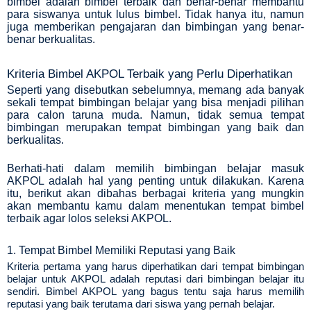
bimbel adalah bimbel terbaik dan benar-benar membantu
para siswanya untuk lulus bimbel. Tidak hanya itu, namun
juga memberikan pengajaran dan bimbingan yang benar-
benar berkualitas.
Kriteria Bimbel AKPOL Terbaik yang Perlu Diperhatikan
Seperti yang disebutkan sebelumnya, memang ada banyak
sekali tempat bimbingan belajar yang bisa menjadi pilihan
para calon taruna muda. Namun, tidak semua tempat
bimbingan merupakan tempat bimbingan yang baik dan
berkualitas.
Berhati-hati dalam memilih
bimbingan belajar masuk
AKPOL
adalah hal yang penting untuk dilakukan. Karena
itu, berikut akan dibahas berbagai kriteria yang mungkin
akan membantu kamu dalam menentukan tempat bimbel
terbaik agar lolos seleksi AKPOL.
1. Tempat Bimbel Memiliki Reputasi yang Baik
Kriteria pertama yang harus diperhatikan dari tempat bimbingan
belajar untuk AKPOL adalah reputasi dari bimbingan belajar itu
asan
sendiri. Bimbel AKPOL yang bagus tentu saja harus memilih
reputasi yang baik terutama dari siswa yang pernah belajar.