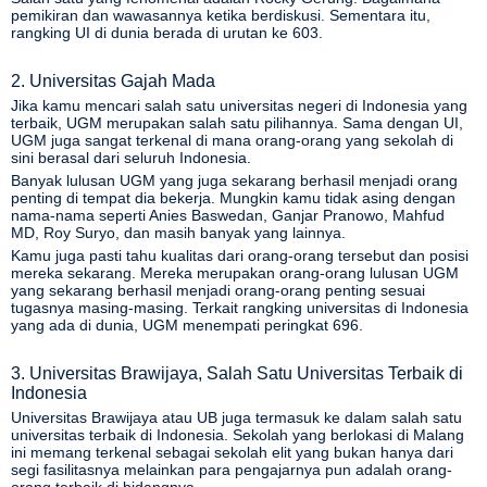
pemikiran dan wawasannya ketika berdiskusi. Sementara itu,
rangking UI di dunia berada di urutan ke 603.
2. Universitas Gajah Mada
Jika kamu mencari salah satu universitas negeri di Indonesia yang
terbaik,
UGM
merupakan salah satu pilihannya. Sama dengan UI,
UGM juga sangat terkenal di mana orang-orang yang sekolah di
sini berasal dari seluruh Indonesia.
Banyak lulusan UGM yang juga sekarang berhasil menjadi orang
penting di tempat dia bekerja. Mungkin kamu tidak asing dengan
nama-nama seperti Anies Baswedan, Ganjar Pranowo, Mahfud
MD, Roy Suryo, dan masih banyak yang lainnya.
Kamu juga pasti tahu kualitas dari orang-orang tersebut dan posisi
mereka sekarang. Mereka merupakan orang-orang lulusan UGM
yang sekarang berhasil menjadi orang-orang penting sesuai
tugasnya masing-masing. Terkait rangking universitas di Indonesia
yang ada di dunia, UGM menempati peringkat 696.
3. Universitas Brawijaya, Salah Satu Universitas Terbaik di
Indonesia
Universitas Brawijaya atau UB juga termasuk ke dalam salah satu
universitas terbaik di Indonesia. Sekolah yang berlokasi di Malang
ini memang terkenal sebagai sekolah elit yang bukan hanya dari
segi fasilitasnya melainkan para pengajarnya pun adalah orang-
orang terbaik di bidangnya.