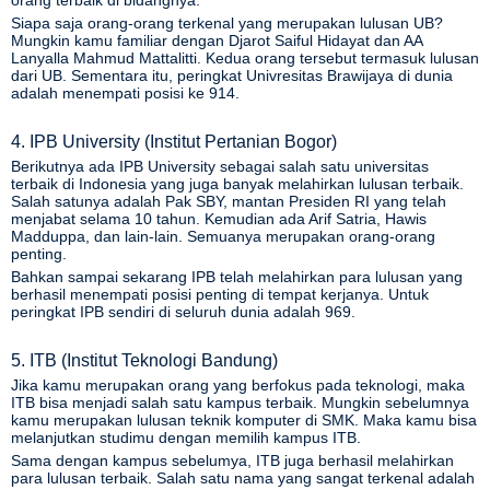
Siapa saja orang-orang terkenal yang merupakan lulusan UB?
Mungkin kamu familiar dengan Djarot Saiful Hidayat dan AA
Lanyalla Mahmud Mattalitti. Kedua orang tersebut termasuk lulusan
dari UB. Sementara itu, peringkat Univresitas Brawijaya di dunia
adalah menempati posisi ke 914.
4. IPB University (Institut Pertanian Bogor)
Berikutnya ada
IPB University
sebagai salah satu universitas
terbaik di Indonesia yang juga banyak melahirkan lulusan terbaik.
Salah satunya adalah Pak SBY, mantan Presiden RI yang telah
menjabat selama 10 tahun. Kemudian ada Arif Satria, Hawis
Madduppa, dan lain-lain. Semuanya merupakan orang-orang
penting.
Bahkan sampai sekarang IPB telah melahirkan para lulusan yang
berhasil menempati posisi penting di tempat kerjanya. Untuk
peringkat IPB sendiri di seluruh dunia adalah 969.
5. ITB (Institut Teknologi Bandung)
Jika kamu merupakan orang yang berfokus pada teknologi, maka
ITB
bisa menjadi salah satu kampus terbaik. Mungkin sebelumnya
kamu merupakan lulusan teknik komputer di SMK. Maka kamu bisa
melanjutkan studimu dengan memilih kampus ITB.
Sama dengan kampus sebelumya, ITB juga berhasil melahirkan
para lulusan terbaik. Salah satu nama yang sangat terkenal adalah