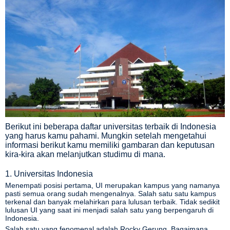
Berikut ini beberapa daftar universitas terbaik di Indonesia
yang harus kamu pahami. Mungkin setelah mengetahui
informasi berikut kamu memiliki gambaran dan keputusan
kira-kira akan melanjutkan studimu di mana.
1. Universitas Indonesia
Menempati posisi pertama,
UI
merupakan kampus yang namanya
pasti semua orang sudah mengenalnya. Salah satu satu kampus
terkenal dan banyak melahirkan para lulusan terbaik. Tidak sedikit
asan
lulusan UI yang saat ini menjadi salah satu yang berpengaruh di
Indonesia.
Salah satu yang fenomenal adalah Rocky Gerung. Bagaimana