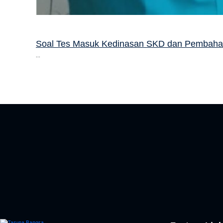
Soal Tes Masuk Kedinasan SKD dan Pembah
...