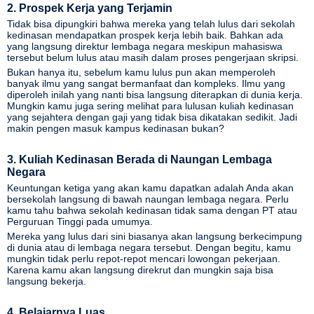
2. Prospek Kerja yang Terjamin
Tidak bisa dipungkiri bahwa mereka yang telah lulus dari sekolah
kedinasan mendapatkan prospek kerja lebih baik. Bahkan ada
yang langsung direktur lembaga negara meskipun mahasiswa
tersebut belum lulus atau masih dalam proses pengerjaan skripsi.
Bukan hanya itu, sebelum kamu lulus pun akan memperoleh
banyak ilmu yang sangat bermanfaat dan kompleks. Ilmu yang
diperoleh inilah yang nanti bisa langsung diterapkan di dunia kerja.
Mungkin kamu juga sering melihat para lulusan kuliah kedinasan
yang sejahtera dengan gaji yang tidak bisa dikatakan sedikit. Jadi
makin pengen masuk kampus kedinasan bukan?
3. Kuliah Kedinasan Berada di Naungan Lembaga
Negara
Keuntungan ketiga yang akan kamu dapatkan adalah Anda akan
bersekolah langsung di bawah naungan lembaga negara. Perlu
kamu tahu bahwa sekolah kedinasan tidak sama dengan PT atau
Perguruan Tinggi pada umumya.
Mereka yang lulus dari sini biasanya akan langsung berkecimpung
di dunia atau di lembaga negara tersebut. Dengan begitu, kamu
mungkin tidak perlu repot-repot mencari lowongan pekerjaan.
Karena kamu akan langsung direkrut dan mungkin saja bisa
langsung bekerja.
4. Belajarnya Luas