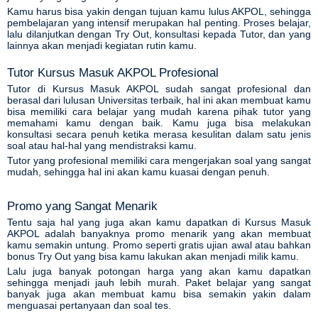
Kamu harus bisa yakin dengan tujuan kamu lulus AKPOL, sehingga
pembelajaran yang intensif merupakan hal penting. Proses belajar,
lalu dilanjutkan dengan Try Out, konsultasi kepada Tutor, dan yang
lainnya akan menjadi kegiatan rutin kamu.
Tutor Kursus Masuk AKPOL Profesional
Tutor di Kursus Masuk AKPOL sudah sangat profesional dan
berasal dari lulusan Universitas terbaik, hal ini akan membuat kamu
bisa memiliki cara belajar yang mudah karena pihak tutor yang
memahami kamu dengan baik. Kamu juga bisa melakukan
konsultasi secara penuh ketika merasa kesulitan dalam satu jenis
soal atau hal-hal yang mendistraksi kamu.
Tutor yang profesional memiliki cara mengerjakan soal yang sangat
mudah, sehingga hal ini akan kamu kuasai dengan penuh.
Promo yang Sangat Menarik
Tentu saja hal yang juga akan kamu dapatkan di Kursus Masuk
AKPOL adalah banyaknya promo menarik yang akan membuat
kamu semakin untung. Promo seperti gratis ujian awal atau bahkan
bonus Try Out yang bisa kamu lakukan akan menjadi milik kamu.
Lalu juga banyak potongan harga yang akan kamu dapatkan
sehingga menjadi jauh lebih murah. Paket belajar yang sangat
asan
banyak juga akan membuat kamu bisa semakin yakin dalam
menguasai pertanyaan dan soal tes.